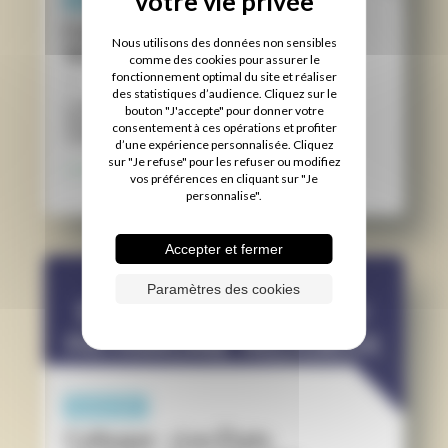
Colloque CVRH « Vendée :
Nous utilisons des données non sensibles
territoire d’histoire, histoire
comme des cookies pour assurer le
...
fonctionnement optimal du site et réaliser
des statistiques d’audience. Cliquez sur le
Colloque du CVRH "Vendée : territoire
bouton "J'accepte" pour donner votre
d'histoire, histoire d'un territoire" Né en
consentement à ces opérations et profiter
1994, le Centre vendéen ...
d’une expérience personnalisée. Cliquez
sur "Je refuse" pour les refuser ou modifiez
LIRE L'ACTUALITÉ
vos préférences en cliquant sur "Je
personnalise".
Accepter et fermer
Paramètres des cookies
Recherche
Colloque : »Les États