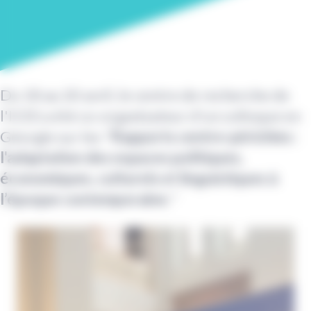
Du 18 au 20 avril, le centre de recherche de
l'ICES a été co-organisateur d'un colloque en
Géorgie sur les "
Rapports centre-périchies :
l'adaptation des espaces politiques,
économiques, culturels et linguistiques à
l’époque contemporaine.
"