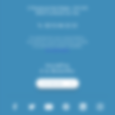
17 Boulevard des Belges - B.P. 691
85017
La Roche-sur-Yon
02 51 46 12 13
En période de cours universitaires,
l’accueil est ouvert du lundi au samedi.
Consultez les horaires détaillés.
En savoir plus
Inscription
à la Newsletter
JE M'INSCRIS