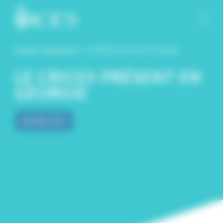
Panneau de gestion des cookies
Accueil
-
Recherche
-
Le CRICES présent en Géorgie
LE CRICES PRÉSENT EN
GÉORGIE
20
AVRIL 2023