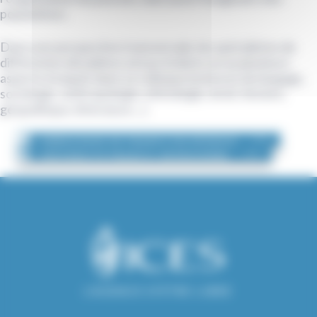
populations.
Dans une perspective transversale, les spécialistes de
différentes disciplines ont pu éclairer un ou plusieurs
aspects évoqués dans ce colloque (sciences du langage,
sociologie, anthropologie, ethnologie, droit, histoire,
géopolitique, littérature…).
AMBASSADE DE FRANCE EN GÉORGIE
UNIVERSITÉ FRANCO-GÉORGIENNE
L'AUDACE D'ÊTRE LIBRE