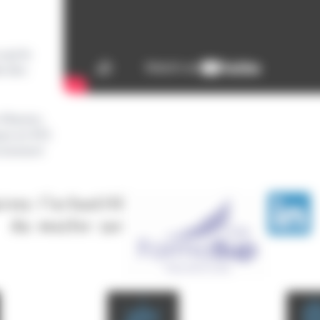
qui le
e des
 Master,
quis en M1
rectement
uivez l'actualité
du master sur