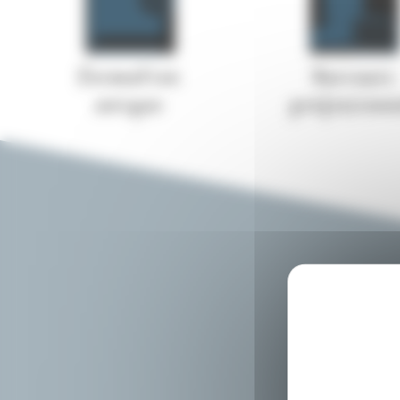
Formation
Parcours
unique
professionn