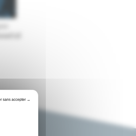
ivi

nnalisé
r sans accepter →