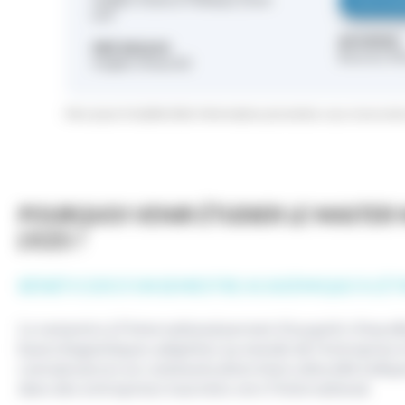
CALCULE
LEA
BOURSES
PRÉ-REQUIS
Bourses d’
Anglais niveau B2
Mise à jour le 9 juillet 2026 / Informations présentées sous réserve de
POURQUOI VENIR ÉTUDIER LE MASTER
L’ICES ?
BÉNÉFICIER D'UN SEMESTRE ACADÉMIQUE À L'É
Le semestre à l’international permet d’acquérir d’excel
bases linguistiques adaptées au monde de l’entreprise 
connaissances en communication interculturelle indis
dans des entreprises tournées vers l’international.