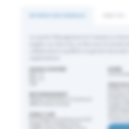
INFORMATIONS GÉNÉRALES
OBJECTIFS
Le master Management et Commerce Internat
anglais, sur deux ans, en lien avec le monde d
collaborateurs qualifiés en gestion de projet
organisations.
NIVEAU D'ENTRÉE
DURÉE
BAC +3
2 ans (4 se
BAC +4
VAP
FRAIS DE
Détails et t
RECONNAISSANCE
documents 
Diplôme national bac+5 reconnu et
En M2, la f
délivré en jury rectoral
charge à 10
l'apprentiss
par les OPC
PUBLIC VISÉ
contrat en 
Être titulaire d’une licence en LLCE
Anglais, LEA, Double Licence
Anglais-Science Politique, Droit-