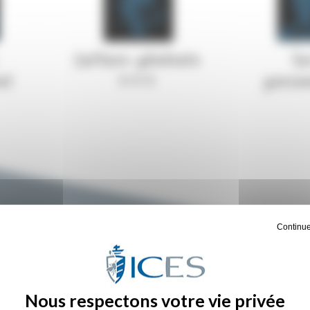
Culture générale
Su
el
+++
perso
Continue