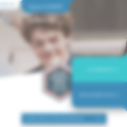
CTER
Espace ICESSIEN
STITUT
ALUMNICES
JE CANDIDATE
DÉCOUVRIR L'ICES
FAIRE UNE AUTRE RECHERCHE