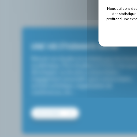
Nous utilisons de
des statistique
profiter d’une exp
UNE VIE ÉTUDIANTE RICHE
Réussir ses études ne se limite pas à la réuss
académique. Être étudiant à l’ICES c’est auss
développer sa vie extra-universitaire :
engagement associatif, sport universitaire,
activité artistique, organisation de
conférences, etc…
DÉCOUVRIR