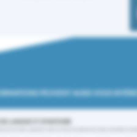
ORMATIONS PEUVENT AUSSI VOUS INTÉRE
DE LANGUE ET D’HISTOIRE
ACULTÉ LETTRES, LANGUES ET ARTS ET FACULTÉ SCIENCE POLITIQUE, HISTOIRE ET SCIE