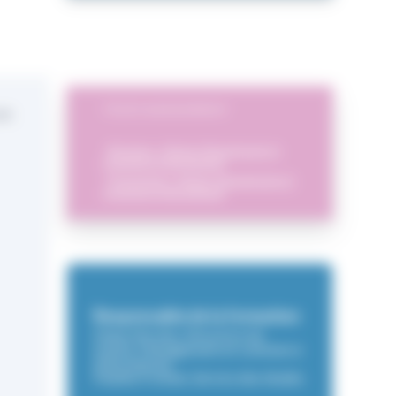
TÉLÉCHARGEMENT
en
-
Brochure - Master Management et
Commerce International
-
Programme - Master Management et
Commerce International
Responsable de la formation
Diane Nicolas, Directrice du
master Management et commerce
international
Pauline Frottier, Service des études