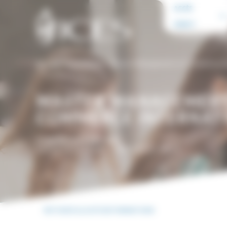
Panneau de gestion des cookies
ACCÈS
DIRECT
FORMATION
Accueil
>
Formations
>
Master Management et Commerce In
MASTER MANAGEMENT
COMMERCE INTERNAT
FORMATION INITIALE
FACULTÉ LETTRES, LANGUES ET ARTS
RETOUR À LA LISTE DE FORMATIONS