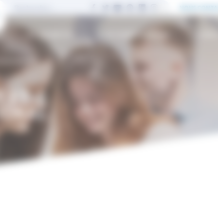
NOUS CONTA
S
LE CAMPUS
L'INTERNATIONAL
L'IN
ternational
 ET
IONAL