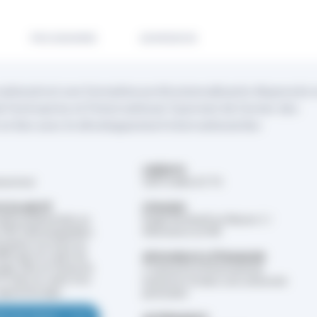
PROGRAMME
ADMISSION
ional est une formation professionnalisante dispensée 
e l'entreprise et l'international. Il permet de former des
 en lien avec le développement international des
CRÉDITS
mestres)
120 Crédits ECTS
 SCOLARITÉ
STAGE(S)
arifs préférentiels en
Stage facultatif en Master 1 /
PDF téléchargeables.
Alternance en M2
ormation est prise en
0% dans le cadre de
SÉJOUR(S) À L'ÉTRANGER
age. Elle est financée
1 semestre à l'international
O dans le cadre d'un
(semestre 2) dans une université
apprentissage.
partenaire