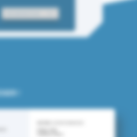
EN SAVOIR PLUS
SSER !
NATURE :
AUTRE FORMATION
NCES
PUBLIC VISÉ :
Auditeurs libres