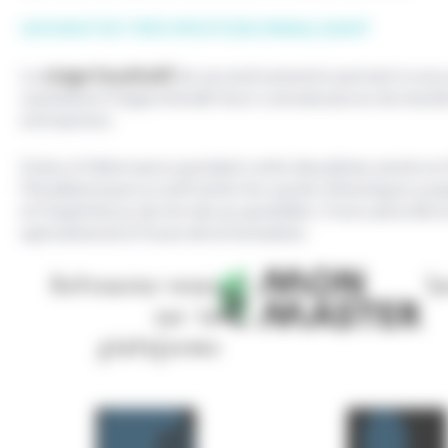
UN MASTER TRÈS PROFESSIONNALISANT
Le
stage facultatif
du second semestre permet à ceux 
souhaitent d’approfondir leurs connaissances du mond
entreprises.
Grâce à l’alternance pendant cette deuxième année en
l’étudiant pourra confronter les savoirs théoriques ac
et l’expérience du terrain au quotidien. Il sera ainsi di
opérationnel à l’issue de la formation.
Retrouvez-nous
S
sur la
plateforme