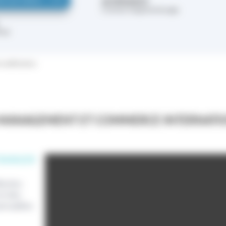
ALTERNANCE
R LES FRAIS
Contrat d’apprentissage
État
 modifications
 MANAGEMENT ET COMMERCE INTERNATI
TRANGER
lentes
et des
pensables