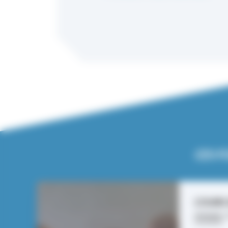
CES F
COURS 
DOMAINE :
F
HUMAINES