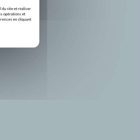
u site et réaliser
es opérations et
érences en cliquant