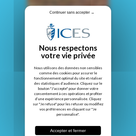
Continuer sans accepter →
DÉCOUVRIR
ÊTRE ÉTUDIANT À L'ICES
Nous utilisons des données non sensibles
comme des cookies pour assurer le
fonctionnement optimal du site et réaliser
des statistiques d’audience. Cliquez sur le
bouton "J'accepte" pour donner votre
consentement à ces opérations et profiter
d’une expérience personnalisée. Cliquez
sur "Je refuse" pour les refuser ou modifiez
DÉCOUVRIR
vos préférences en cliquant sur "Je
personnalise".
Accepter et fermer